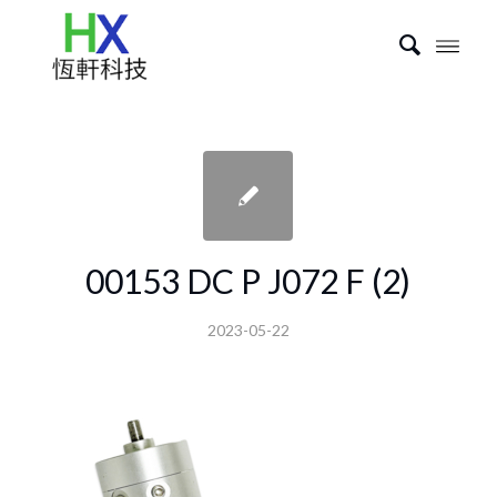
00153 DC P J072 F (2)
2023-05-22