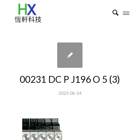
00231 DC P J196 O 5 (3)
2023-06-14