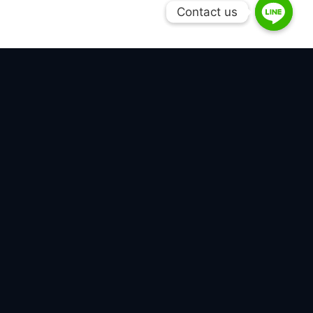
Contact us
Contact us
產品
商品篩選
Disco 切割機/研磨機相關
驅動器
PCB
馬達
傳感器
Lamp/燈/光學鏡頭