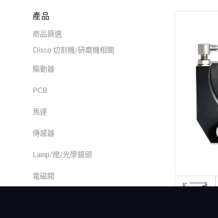
產品
商品篩選
Disco 切割機/研磨機相關
驅動器
PCB
馬達
傳感器
Lamp/燈/光學鏡頭
電磁閥
SPINDLE